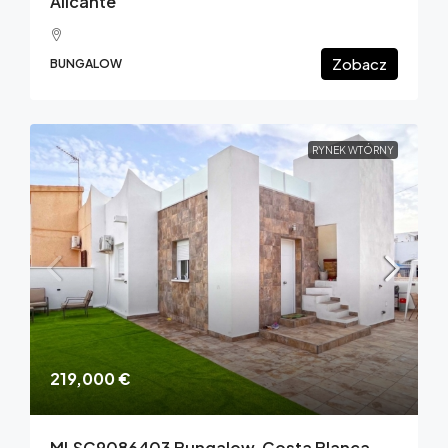
Alicante
Zobacz
BUNGALOW
RYNEK WTÓRNY
219,000 €
MLSC9086403 Bungalow, Costa Blanca,