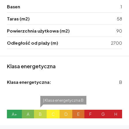
Basen
1
Taras (m2)
58
Powierzchnia użytkowa (m2)
90
Odległość od plaży (m)
2700
Klasa energetyczna
Klasa energetyczna:
B
| Klasa energetyczna B
A+
A
B
C
D
E
F
G
H