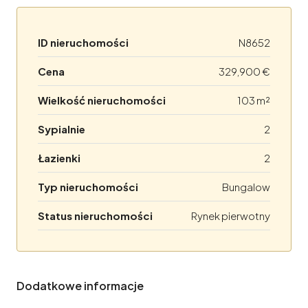
ID nieruchomości
N8652
Cena
329,900 €
Wielkość nieruchomości
103 m²
Sypialnie
2
Łazienki
2
Typ nieruchomości
Bungalow
Status nieruchomości
Rynek pierwotny
Dodatkowe informacje