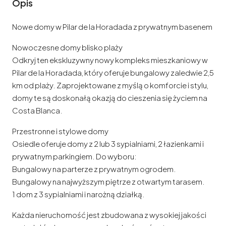
Opis
Nowe domy w Pilar de la Horadada z prywatnym basenem
Nowoczesne domy blisko plaży
Odkryj ten ekskluzywny nowy kompleks mieszkaniowy w
Pilar de la Horadada, który oferuje bungalowy zaledwie 2,5
km od plaży. Zaprojektowane z myślą o komforcie i stylu,
domy te są doskonałą okazją do cieszenia się życiem na
Costa Blanca.
Przestronne i stylowe domy
Osiedle oferuje domy z 2 lub 3 sypialniami, 2 łazienkami i
prywatnym parkingiem. Do wyboru:
Bungalowy na parterze z prywatnym ogrodem.
Bungalowy na najwyższym piętrze z otwartym tarasem.
1 dom z 3 sypialniami i narożną działką.
Każda nieruchomość jest zbudowana z wysokiej jakości