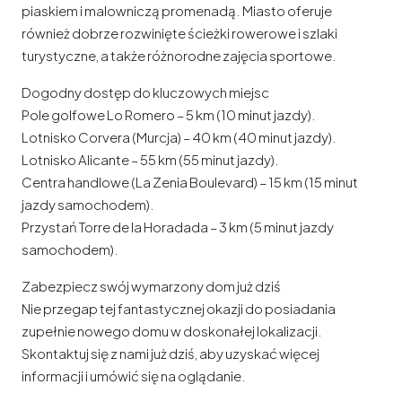
piaskiem i malowniczą promenadą. Miasto oferuje
również dobrze rozwinięte ścieżki rowerowe i szlaki
turystyczne, a także różnorodne zajęcia sportowe.
Dogodny dostęp do kluczowych miejsc
Pole golfowe Lo Romero – 5 km (10 minut jazdy).
Lotnisko Corvera (Murcja) – 40 km (40 minut jazdy).
Lotnisko Alicante – 55 km (55 minut jazdy).
Centra handlowe (La Zenia Boulevard) – 15 km (15 minut
jazdy samochodem).
Przystań Torre de la Horadada – 3 km (5 minut jazdy
samochodem).
Zabezpiecz swój wymarzony dom już dziś
Nie przegap tej fantastycznej okazji do posiadania
zupełnie nowego domu w doskonałej lokalizacji.
Skontaktuj się z nami już dziś, aby uzyskać więcej
informacji i umówić się na oglądanie.