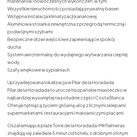
materiałów i nowoczesnych wykończeń, w tym:
Wszystkie nieruchomości posiadają prywatny basen.
Wstępna instalacja klimatyzacji kanałowej.
Aluminiowa stolarka zewnętrzna z przegrodą termiczną i
podwójnymi szybami.
Bezpieczne drzwi wejściowe zapewniające spokój
ducha.
System aerotermalny do wydajnego wytwarzania ciepłej
wody.
Szafy wnękowe w sypialniach.
Uprzywilejowana lokalizacja w Pilar de la Horadada
Pilar de la Horadada to urocze hiszpańskie miasteczko w
najbardziej wysuniętej na południe części Costa Blanca.
Oferuje tętniącą życiem główną ulicę z licznymi sklepami,
supermarketami, restauracjami i malowniczymi placami.
Oszałamiające plaże Torre de la Horadada i Mil Palmeras
znajdują się zaledwie 5 minut od hotelu, z drobnym złotym