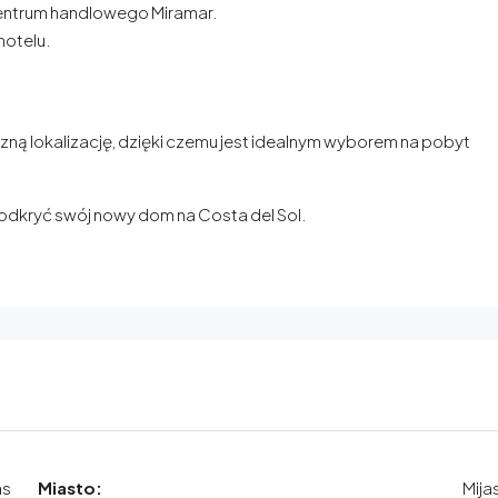
 centrum handlowego Miramar.
hotelu.
czną lokalizację, dzięki czemu jest idealnym wyborem na pobyt
 i odkryć swój nowy dom na Costa del Sol.
as
Miasto:
Mija