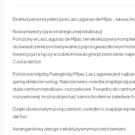
Ekskluzywna rezydencja w Las Lagunas de Mijas – luksus i k
Nowa inwestycja w strategicznej lokalizacji
Położony w Las Lagunas de Mijas, ten ekskluzywny komplek
doświadczenie porównywalne z pięciogwiazdkowym hotel
inwestycja ta łączy w sobie innowacyjne przestrzenie, najw
Costa del Sol.
Położone między Fuengirolą i Mijas, Las Lagunas jest najbar
gamą sklepów i usług. Naprzeciwko osiedla znajduje się pa
duże centrum handlowo-rozrywkowe. Ponadto do centrum Fu
rozrywkowej, można dojechać samochodem w zaledwie 5 
Dzięki doskonałym połączeniom, osiedle to znajduje się niec
del Sol.
Awangardowy design z ekskluzywnymi przestrzeniami