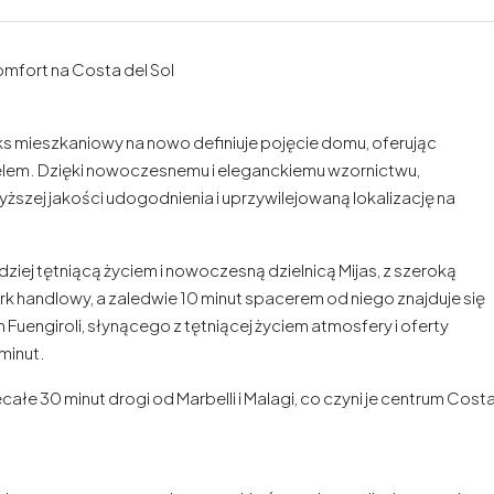
omfort na Costa del Sol
s mieszkaniowy na nowo definiuje pojęcie domu, oferując
em. Dzięki nowoczesnemu i eleganckiemu wzornictwu,
yższej jakości udogodnienia i uprzywilejowaną lokalizację na
dziej tętniącą życiem i nowoczesną dzielnicą Mijas, z szeroką
rk handlowy, a zaledwie 10 minut spacerem od niego znajduje się
engiroli, słynącego z tętniącej życiem atmosfery i oferty
minut.
ałe 30 minut drogi od Marbelli i Malagi, co czyni je centrum Cost