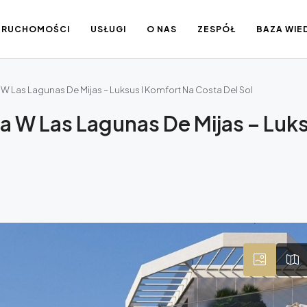
IERUCHOMOŚCI
USŁUGI
O NAS
ZESPÓŁ
BAZA WIE
 Las Lagunas De Mijas – Luksus I Komfort Na Costa Del Sol
 W Las Lagunas De Mijas – Luks