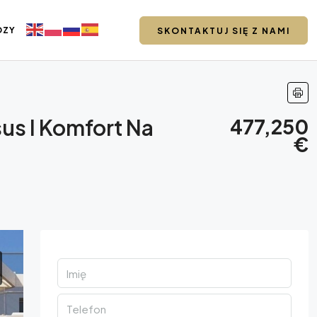
DZY
SKONTAKTUJ SIĘ Z NAMI
us I Komfort Na
477,250
€