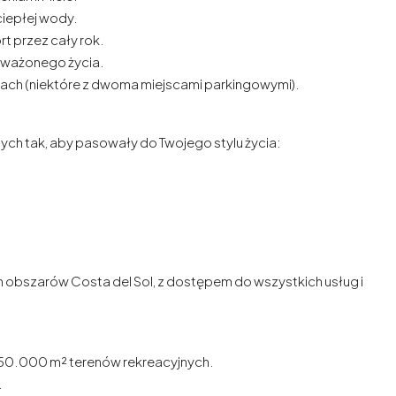
iepłej wody.
t przez cały rok.
oważonego życia.
ach (niektóre z dwoma miejscami parkingowymi).
ch tak, aby pasowały do Twojego stylu życia:
ch obszarów Costa del Sol, z dostępem do wszystkich usług i
 350.000 m² terenów rekreacyjnych.
.