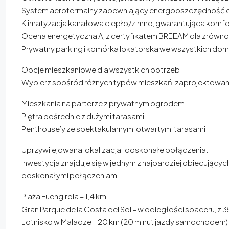
System aerotermalny zapewniający energooszczędność c
Klimatyzacja kanałowa ciepło/zimno, gwarantująca komfor
Ocena energetyczna A, z certyfikatem BREEAM dla zrówn
Prywatny parking i komórka lokatorska we wszystkich dom
Opcje mieszkaniowe dla wszystkich potrzeb
Wybierz spośród różnych typów mieszkań, zaprojektowany
Mieszkania na parterze z prywatnym ogrodem.
Piętra pośrednie z dużymi tarasami.
Penthouse’y ze spektakularnymi otwartymi tarasami.
Uprzywilejowana lokalizacja i doskonałe połączenia.
Inwestycja znajduje się w jednym z najbardziej obiecujący
doskonałymi połączeniami:
Plaża Fuengirola – 1,4 km.
Gran Parque de la Costa del Sol – w odległości spaceru, z
Lotnisko w Maladze – 20 km (20 minut jazdy samochodem)