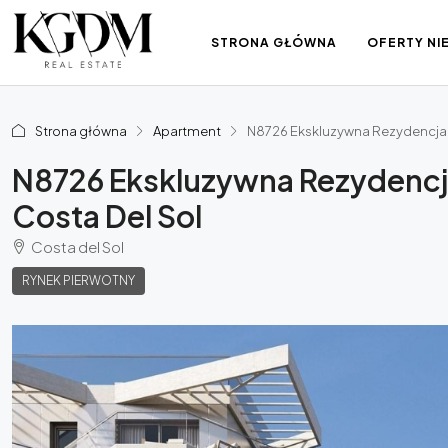
STRONA GŁÓWNA
OFERTY N
Strona główna
Apartment
N8726 Ekskluzywna Rezydencja W
N8726 Ekskluzywna Rezydencja
Costa Del Sol
Costa del Sol
RYNEK PIERWOTNY