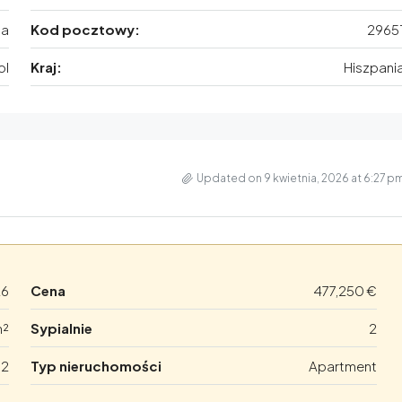
ga
Kod pocztowy:
2965
ol
Kraj:
Hiszpani
Updated on 9 kwietnia, 2026 at 6:27 p
26
Cena
477,250 €
m²
Sypialnie
2
2
Typ nieruchomości
Apartment