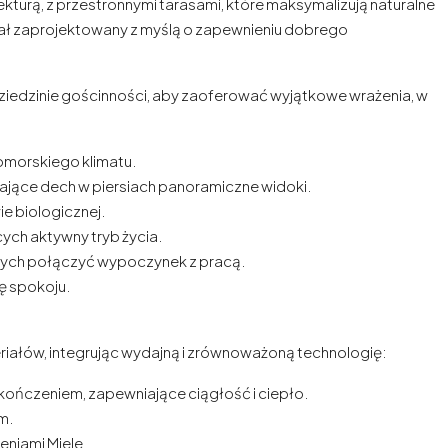
kturą, z przestronnymi tarasami, które maksymalizują naturalne
tał zaprojektowany z myślą o zapewnieniu dobrego
iedzinie gościnności, aby zaoferować wyjątkowe wrażenia, w
omorskiego klimatu.
ające dech w piersiach panoramiczne widoki.
e biologicznej.
ych aktywny tryb życia.
ych połączyć wypoczynek z pracą.
ę spokoju.
riałów, integrując wydajną i zrównoważoną technologię:
ńczeniem, zapewniające ciągłość i ciepło.
m.
eniami Miele.