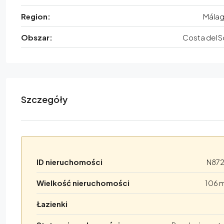
Region:
Mála
Obszar:
Costa del S
Szczegóły
ID nieruchomości
N87
Wielkość nieruchomości
106 
Łazienki