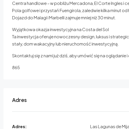
Centra handlowe – w pobliżu Mercadona, El Corte Ingles i
Pola golfowe i przystań Fuengirola, zaledwie kilka minut od 
Dojazd do Malagi i Marbelli zajmuje mniej niż 30 minut.
Wyjątkowa okazja inwestycyjna na Costa del Sol
Ta inwestycja oferuje nowoczesny design, luksus i strategi
stały, dom wakacyjny lub nieruchomość inwestycyjną.
Skontaktuj się z nami już dziś, aby umówić się na oglądanie
865
Adres
Adres:
Las Lagunas de Mij