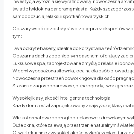
Inwestycja wyróżnia się wyrafinowaną i nowoczesną archite
światło i widoki na panoramę miasta. Każdy szczegół zos
samopoczucia, relaksu i spotkań towarzyskich.
Obszary wspólne zostały stworzone przez ekspertów w dz
tym:
Dwa odkryte baseny, idealne do korzystania ze śródziemn
Obszar na dachu z podniebnym basenem, oferujący zapier
Luksusowe spa, zaprojektowane z myślą o relaksie i odnowi
W pełni wyposażona siłownia, idealna dla osób prowadząc
Nowoczesna przestrzeń coworkingowa dla osób pragnąc
Starannie zagospodarowane, bujne ogrody, tworzące oaz
Wysokiej klasy jakość i inteligentna technologia
Każdy dom został zaprojektowany z najwyższej klasy mate
Wielkoformatowe podłogi porcelanowe z drewnianym wyko
Duże okna, które zalewają przestrzenie naturalnym światłe
Otwarte kuchnie z wysokiej jakości wykończeniami i urządz