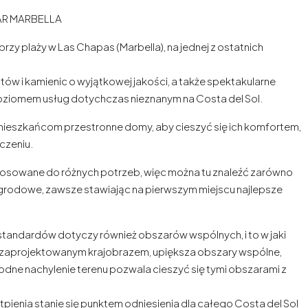
AR MARBELLA
zy plaży w Las Chapas (Marbella), na jednej z ostatnich
ów i kamienic o wyjątkowej jakości, a także spektakularne
poziomem usług dotychczas nieznanym na Costa del Sol.
mieszkańcom przestronne domy, aby cieszyć się ich komfortem,
czeniu.
stosowane do różnych potrzeb, więc można tu znaleźć zarówno
ogrodowe, zawsze stawiając na pierwszym miejscu najlepsze
tandardów dotyczy również obszarów wspólnych, i to w jaki
e zaprojektowanym krajobrazem, upiększa obszary wspólne,
dne nachylenie terenu pozwala cieszyć się tymi obszarami z
tpienia stanie się punktem odniesienia dla całego Costa del Sol