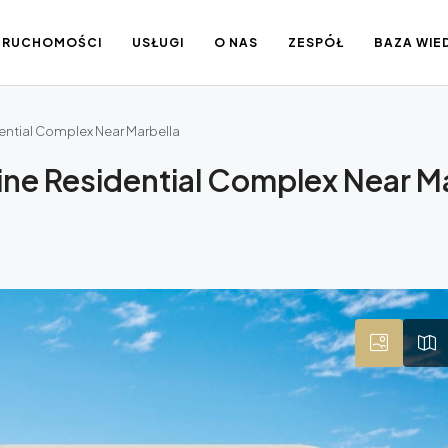
IERUCHOMOŚCI
USŁUGI
O NAS
ZESPÓŁ
BAZA WIE
dential Complex Near Marbella
ine Residential Complex Near M