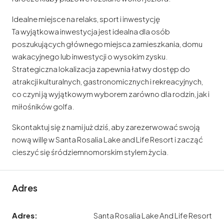
Idealne miejsce na relaks, sport i inwestycję
Ta wyjątkowa inwestycja jest idealna dla osób
poszukujących głównego miejsca zamieszkania, domu
wakacyjnego lub inwestycji o wysokim zysku.
Strategiczna lokalizacja zapewnia łatwy dostęp do
atrakcji kulturalnych, gastronomicznych i rekreacyjnych,
co czyni ją wyjątkowym wyborem zarówno dla rodzin, jak i
miłośników golfa.
Skontaktuj się z nami już dziś, aby zarezerwować swoją
nową willę w Santa Rosalia Lake and Life Resort i zacząć
cieszyć się śródziemnomorskim stylem życia.
Adres
Adres:
Santa Rosalia Lake And Life Resort