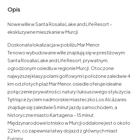
Opis
Nowe wille w Santa Rosalia Lake and Life Resort –
ekskluzywne mieszkanie w Murcji
Doskonała lokalizacja w pobliżu Mar Menor
Te nowo wybudowane wille znajdują się w prestiżowym
Santa Rosalia Lake and Life Resort, prywatnym,
ogrodzonym osiedlu w regionie Murcji. Otoczone
najwyższej klasy polami golfowymi i położone zaledwie 4
km od złotych plaż Mar Menor, osiedle oferuje idealne
połączenie prywatności, natury i luksusowego stylu życia.
Tętniące życiem nadmorskie miasteczko Los Alcázares
znajduje się zaledwie 5 minut jazdy samochodem, a
historyczne miasto Kartagena – 15 minut.
Międzynarodowe lotnisko w Murcji oddalone jest o około
22 km, co zapewnia łatwy dojazd z głównych miast
Europy.