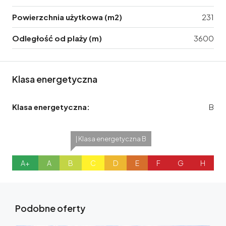
Powierzchnia użytkowa (m2)
231
Odległość od plaży (m)
3600
Klasa energetyczna
Klasa energetyczna:
B
| Klasa energetyczna B
A+
A
B
C
D
E
F
G
H
Podobne oferty