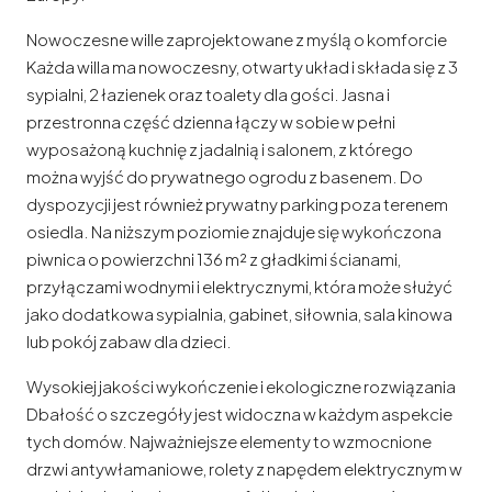
Nowoczesne wille zaprojektowane z myślą o komforcie
Każda willa ma nowoczesny, otwarty układ i składa się z 3
sypialni, 2 łazienek oraz toalety dla gości. Jasna i
przestronna część dzienna łączy w sobie w pełni
wyposażoną kuchnię z jadalnią i salonem, z którego
można wyjść do prywatnego ogrodu z basenem. Do
dyspozycji jest również prywatny parking poza terenem
osiedla. Na niższym poziomie znajduje się wykończona
piwnica o powierzchni 136 m² z gładkimi ścianami,
przyłączami wodnymi i elektrycznymi, która może służyć
jako dodatkowa sypialnia, gabinet, siłownia, sala kinowa
lub pokój zabaw dla dzieci.
Wysokiej jakości wykończenie i ekologiczne rozwiązania
Dbałość o szczegóły jest widoczna w każdym aspekcie
tych domów. Najważniejsze elementy to wzmocnione
drzwi antywłamaniowe, rolety z napędem elektrycznym w