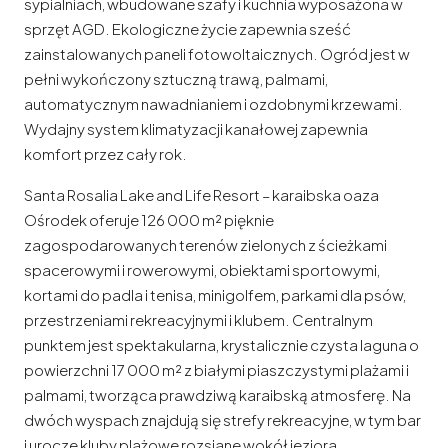
sypialniach, wbudowane szafy i kuchnia wyposażona w
sprzęt AGD. Ekologiczne życie zapewnia sześć
zainstalowanych paneli fotowoltaicznych. Ogród jest w
pełni wykończony sztuczną trawą, palmami,
automatycznym nawadnianiem i ozdobnymi krzewami.
Wydajny system klimatyzacji kanałowej zapewnia
komfort przez cały rok.
Santa Rosalia Lake and Life Resort – karaibska oaza
Ośrodek oferuje 126 000 m² pięknie
zagospodarowanych terenów zielonych z ścieżkami
spacerowymi i rowerowymi, obiektami sportowymi,
kortami do padla i tenisa, minigolfem, parkami dla psów,
przestrzeniami rekreacyjnymi i klubem. Centralnym
punktem jest spektakularna, krystalicznie czysta laguna o
powierzchni 17 000 m² z białymi piaszczystymi plażami i
palmami, tworząca prawdziwą karaibską atmosferę. Na
dwóch wyspach znajdują się strefy rekreacyjne, w tym bar
i urocze kluby plażowe rozsiane wokół jeziora.