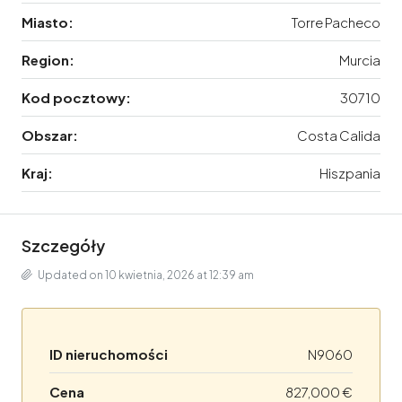
Miasto:
Torre Pacheco
Region:
Murcia
Kod pocztowy:
30710
Obszar:
Costa Calida
Kraj:
Hiszpania
Szczegóły
Updated on 10 kwietnia, 2026 at 12:39 am
ID nieruchomości
N9060
Cena
827,000 €