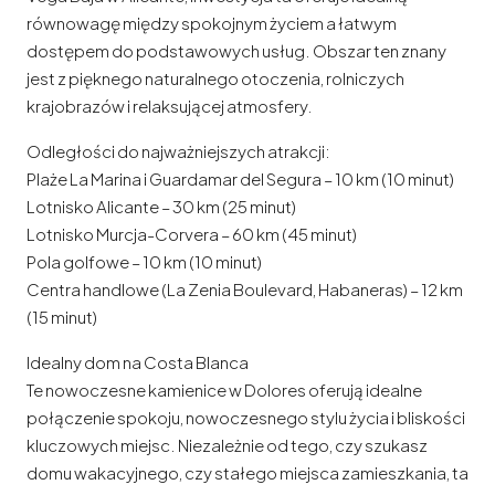
równowagę między spokojnym życiem a łatwym
dostępem do podstawowych usług. Obszar ten znany
jest z pięknego naturalnego otoczenia, rolniczych
krajobrazów i relaksującej atmosfery.
Odległości do najważniejszych atrakcji:
Plaże La Marina i Guardamar del Segura – 10 km (10 minut)
Lotnisko Alicante – 30 km (25 minut)
Lotnisko Murcja-Corvera – 60 km (45 minut)
Pola golfowe – 10 km (10 minut)
Centra handlowe (La Zenia Boulevard, Habaneras) – 12 km
(15 minut)
Idealny dom na Costa Blanca
Te nowoczesne kamienice w Dolores oferują idealne
połączenie spokoju, nowoczesnego stylu życia i bliskości
kluczowych miejsc. Niezależnie od tego, czy szukasz
domu wakacyjnego, czy stałego miejsca zamieszkania, ta