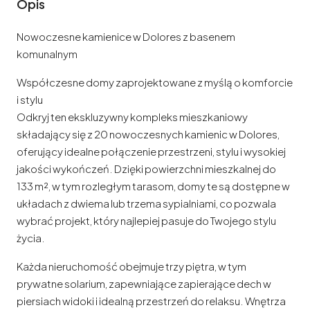
Opis
Nowoczesne kamienice w Dolores z basenem
komunalnym
Współczesne domy zaprojektowane z myślą o komforcie
i stylu
Odkryj ten ekskluzywny kompleks mieszkaniowy
składający się z 20 nowoczesnych kamienic w Dolores,
oferujący idealne połączenie przestrzeni, stylu i wysokiej
jakości wykończeń. Dzięki powierzchni mieszkalnej do
133 m², w tym rozległym tarasom, domy te są dostępne w
układach z dwiema lub trzema sypialniami, co pozwala
wybrać projekt, który najlepiej pasuje do Twojego stylu
życia.
Każda nieruchomość obejmuje trzy piętra, w tym
prywatne solarium, zapewniające zapierające dech w
piersiach widoki i idealną przestrzeń do relaksu. Wnętrza