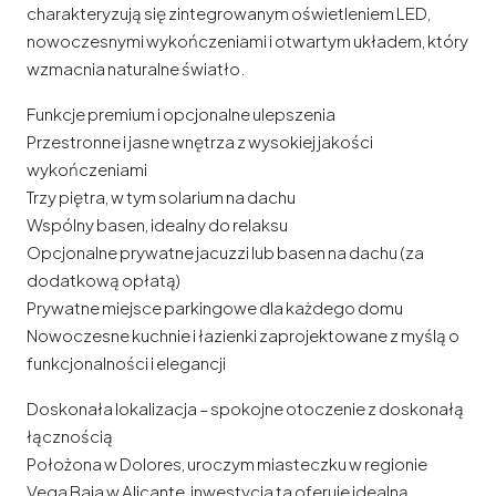
charakteryzują się zintegrowanym oświetleniem LED,
nowoczesnymi wykończeniami i otwartym układem, który
wzmacnia naturalne światło.
Funkcje premium i opcjonalne ulepszenia
Przestronne i jasne wnętrza z wysokiej jakości
wykończeniami
Trzy piętra, w tym solarium na dachu
Wspólny basen, idealny do relaksu
Opcjonalne prywatne jacuzzi lub basen na dachu (za
dodatkową opłatą)
Prywatne miejsce parkingowe dla każdego domu
Nowoczesne kuchnie i łazienki zaprojektowane z myślą o
funkcjonalności i elegancji
Doskonała lokalizacja – spokojne otoczenie z doskonałą
łącznością
Położona w Dolores, uroczym miasteczku w regionie
Vega Baja w Alicante, inwestycja ta oferuje idealną