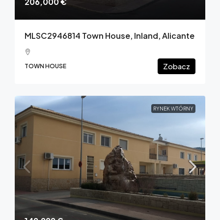
206,000 €
MLSC2946814 Town House, Inland, Alicante
Zobacz
TOWN HOUSE
RYNEK WTÓRNY