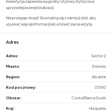
inwestycja zapewnia wygodny i stylowy styl życia w
uprzywilejowanej lokalizacji.
Nie przegap okazji! Skontaktuj się z nami już dziś, aby
uzyskać więcej informacji lub umówić się na wizytę.
Adres
Adres:
Sector 2
Miasto:
Dolores
Region:
Alicante
Kod pocztowy:
03150
Obszar:
Costa Blanca South
Kraj:
Hiszpania