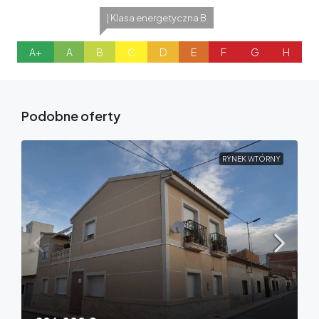
| Klasa energetyczna B
A+
A
B
C
D
E
F
G
H
Podobne oferty
RYNEK WTÓRNY