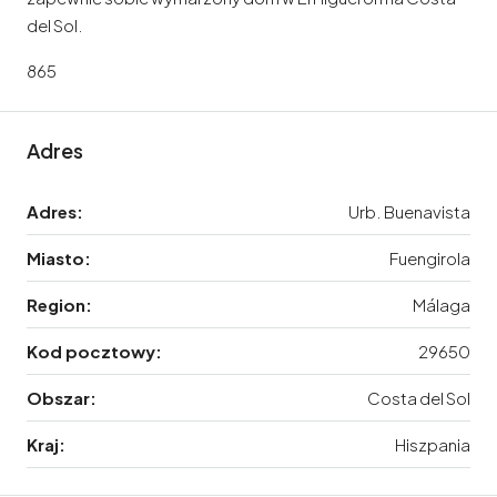
del Sol.
865
Adres
Adres:
Urb. Buenavista
Miasto:
Fuengirola
Region:
Málaga
Kod pocztowy:
29650
Obszar:
Costa del Sol
Kraj:
Hiszpania