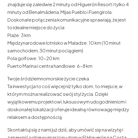
znajduje się zaledwie 2 minuty od Higuerón Resort i tylko 4
minuty od Benalmádena, Mijas Pueblo i Fuengirola.
Doskonałe połączenia komunikacyjne sprawiają, że jest
to idealne miejsce do życia:
Plaże: 3 km
Międzynarodowe lotnisko w Maladze: 10 km (10 minut
samochodem, 30 minut pociągiem)
Pola golfowe: 10-20 km
Puerto Marina i centra handlowe: 6-8 km
Twoje śródziemnomorskie życie czeka
Ta inwestycja to coś więcej niż tylko dom; to miejsce, w
którym można realizować swój styl życia. Dzięki
wyjątkowemu projektowi, luksusowym udogodnieniom i
doskonałej lokalizacji oferuje idealną równowagę między
relaksem a dostępnością.
Skontaktuj się z nami już dziś, aby umówić się na wizytę i
zapewnić sobie wymarzony dom w El Higuerón na Costa