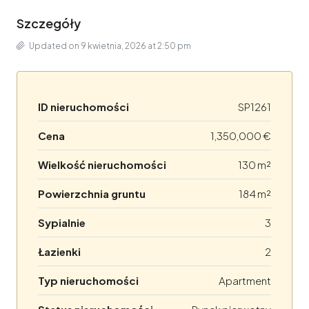
Szczegóły
Updated on 9 kwietnia, 2026 at 2:50 pm
ID nieruchomości
SP1261
Cena
1,350,000 €
Wielkość nieruchomości
130 m²
Powierzchnia gruntu
184 m²
Sypialnie
3
Łazienki
2
Typ nieruchomości
Apartment