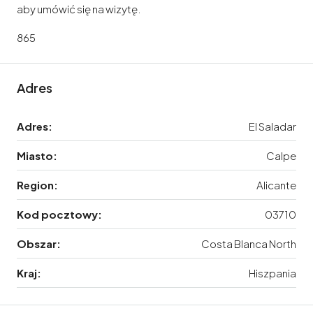
aby umówić się na wizytę.
865
Adres
Adres:
El Saladar
Miasto:
Calpe
Region:
Alicante
Kod pocztowy:
03710
Obszar:
Costa Blanca North
Kraj:
Hiszpania