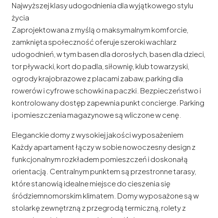
Najwyższej klasy udogodnienia dla wyjątkowego stylu
życia
Zaprojektowana z myślą o maksymalnym komforcie,
zamknięta społeczność oferuje szeroki wachlarz
udogodnień, w tym basen dla dorosłych, basen dla dzieci,
tor pływacki, kort do padla, siłownię, klub towarzyski,
ogrody krajobrazowe z placami zabaw, parking dla
rowerów i cyfrowe schowki na paczki. Bezpieczeństwo i
kontrolowany dostęp zapewnia punkt concierge. Parking
i pomieszczenia magazynowe są wliczone w cenę.
Eleganckie domy z wysokiej jakości wyposażeniem
Każdy apartament łączy w sobie nowoczesny design z
funkcjonalnym rozkładem pomieszczeń i doskonałą
orientacją. Centralnym punktem są przestronne tarasy,
które stanowią idealne miejsce do cieszenia się
śródziemnomorskim klimatem. Domy wyposażone są w
stolarkę zewnętrzną z przegrodą termiczną, rolety z