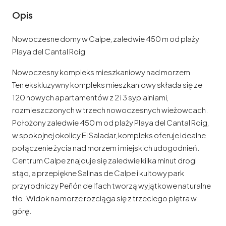
Opis
Nowoczesne domy w Calpe, zaledwie 450 m od plaży
Playa del Cantal Roig
Nowoczesny kompleks mieszkaniowy nad morzem
Ten ekskluzywny kompleks mieszkaniowy składa się ze
120 nowych apartamentów z 2 i 3 sypialniami,
rozmieszczonych w trzech nowoczesnych wieżowcach.
Położony zaledwie 450 m od plaży Playa del Cantal Roig,
w spokojnej okolicy El Saladar, kompleks oferuje idealne
połączenie życia nad morzem i miejskich udogodnień.
Centrum Calpe znajduje się zaledwie kilka minut drogi
stąd, a przepiękne Salinas de Calpe i kultowy park
przyrodniczy Peñón de Ifach tworzą wyjątkowe naturalne
tło. Widok na morze rozciąga się z trzeciego piętra w
górę.