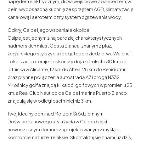
napędem elektrycznym, drzwi wejściowe z pancerzem, w
pełni wyposażoną kuchnię ze sprzętem AGD, klimatyzację
kanałową i aerotermiczny system ogrzewania wody.
Odkryj Calpe i jego wspaniałe okolice
Calpe jest jednym z najbardziej charakterystycznych
nadmorskich miast Costa Blanca, znanym z plaż,
żeglarskiego stylu życia i bogatego dziedzictwa Walencji.
Lokalizacja oferuje doskonały dojazd: około 80 km do
lotniska w Alicante, 12 km do Altea, 25 km do Benidormu
oraz płynne połączenia autostradą A7 i drogą N332.
Miłośnicy golfa znajdą kilka pól golfowych w promieniu 25
km, a Real Club Náutico de Calpe i marina Puerto Blanco
znajdują się w odległości mniej niż 3 km.
Twój idealny dom nad Morzem Śródziemnym
Doświadcz nowego stylu życia w Calpe dzięki
nowoczesnym domom zaprojektowanym z myślą o
komforcie, naturze i relaksie. Skontaktuj się z nami już dziś,