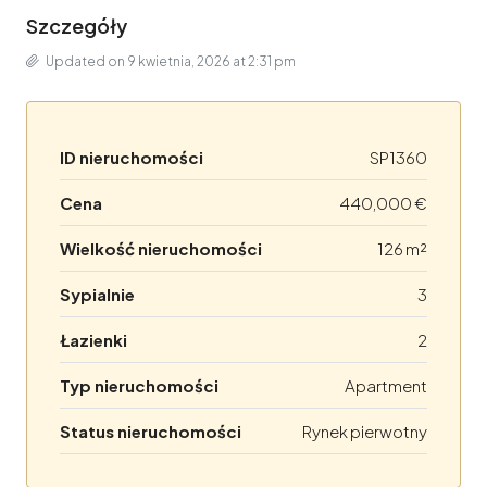
Szczegóły
Updated on 9 kwietnia, 2026 at 2:31 pm
ID nieruchomości
SP1360
Cena
440,000 €
Wielkość nieruchomości
126 m²
Sypialnie
3
Łazienki
2
Typ nieruchomości
Apartment
Status nieruchomości
Rynek pierwotny