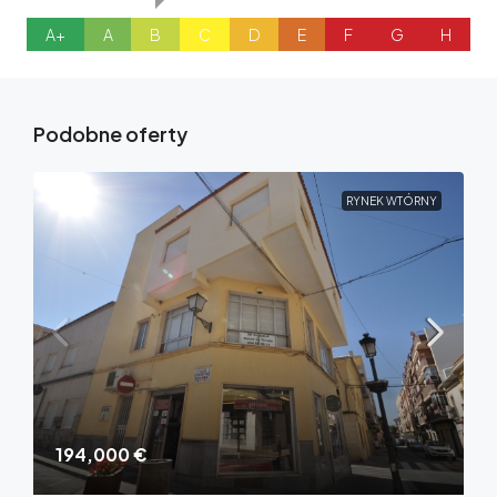
A+
A
B
C
D
E
F
G
H
Podobne oferty
RYNEK WTÓRNY
194,000 €