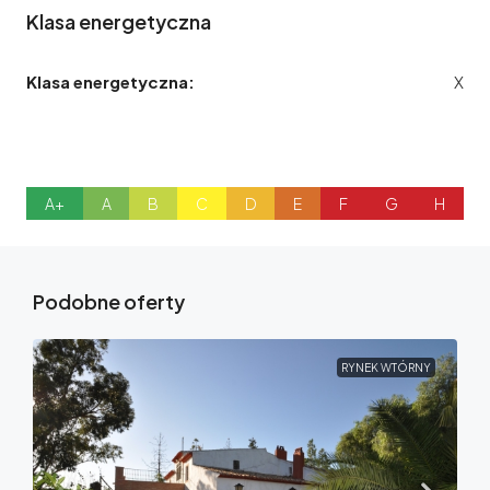
Klasa energetyczna
Klasa energetyczna:
X
A+
A
B
C
D
E
F
G
H
Podobne oferty
RYNEK WTÓRNY