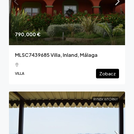
790,000 €
MLSC7439685 Villa, Inland, Málaga
Zobacz
VILLA
RYNEK WTÓRNY