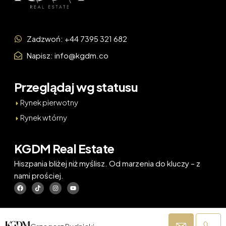
Zadzwoń: +44 7395 321 682
Napisz: info@kgdm.co
Przeglądaj wg statusu
Rynek pierwotny
Rynek wtórny
KGDM Real Estate
Hiszpania bliżej niż myślisz. Od marzenia do kluczy – z
nami prościej.
© KGDM. All Rights Reserved