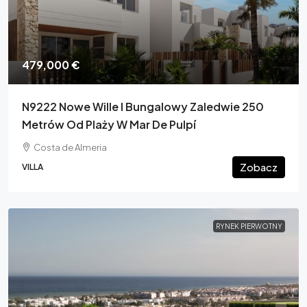
479,000 €
N9222 Nowe Wille I Bungalowy Zaledwie 250
Metrów Od Plaży W Mar De Pulpí
Costa de Almeria
Zobacz
VILLA
RYNEK PIERWOTNY