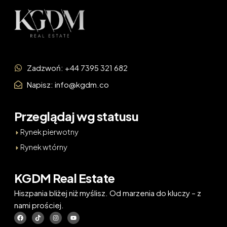
Zadzwoń: +44 7395 321 682
Napisz: info@kgdm.co
Przeglądaj wg statusu
Rynek pierwotny
Rynek wtórny
KGDM Real Estate
Hiszpania bliżej niż myślisz. Od marzenia do kluczy – z
nami prościej.